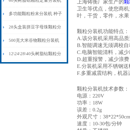
60头树脂钻颗粒定量分装机
上海铸衡厂家生产的
颗
卫生等优点，使您商机
(装盒机)防静电不堵料
多功能颗粒粉末分装机 种子
叶，干货，零件，水果
药材调料自动称重分装机 台
28头盒装拼豆字母珠颗粒分
颗粒分装机功能特点：
A.该分装机采用高品
式定量灌装机
装机不漏料防串色防静电
500克大米谷物颗粒分装机
B.智能调速无须调校
C.电脑智能清料，减少
双头震动下料
12\24\28\40头树脂钻颗粒分
D.超重报警，减少浪费
E.分装机采用不锈钢
装机（装盒机）厂家供应
F.多重减震结构，机
颗粒分装机技术参数：
电源：220V
功率：18W
误差：0.2g
外观尺寸：38*22*50c
速度：10-30包/分钟