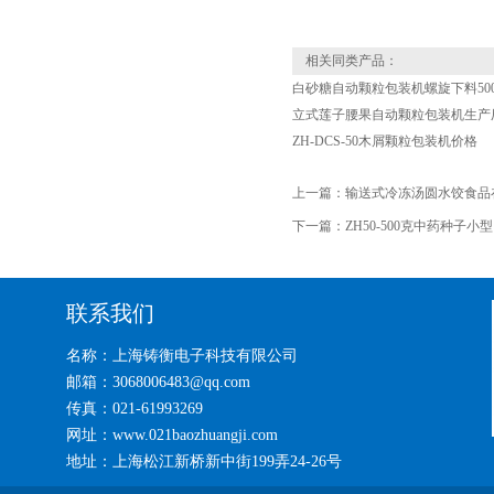
相关同类产品：
白砂糖自动颗粒包装机螺旋下料50
立式莲子腰果自动颗粒包装机生产
ZH-DCS-50木屑颗粒包装机价格
上一篇：
输送式冷冻汤圆水饺食品
下一篇：
ZH50-500克中药种子
联系我们
名称：上海铸衡电子科技有限公司
邮箱：3068006483@qq.com
传真：021-61993269
网址：www.021baozhuangji.com
地址：上海松江新桥新中街199弄24-26号