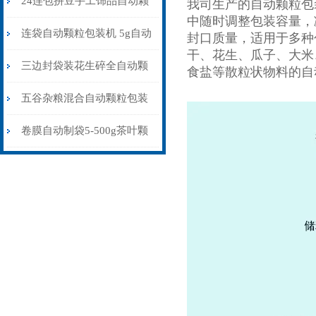
24连包拼豆手工饰品自动颗
我司生产的自动颗粒包
中随时调整包装容量，
粒包装机防静电不堵料
连袋自动颗粒包装机 5g自动
封口质量，适用于多种
干、花生、瓜子、大米
计量包装机 三边封打包机
三边封袋装花生碎全自动颗
食盐等散粒状物料的自
粒包装机1000克\包
五谷杂粮混合自动颗粒包装
机30-70克\包背封
卷膜自动制袋5-500g茶叶颗
粒包装机