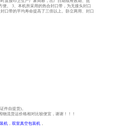
同时直接印上生产厂家商标，出厂日期或有效期、批
便。 3、本机所采用的热合封口带，为无接头封口
使封口带的平均寿命提高了三倍以上。卧立两用、封口
证件自提货
)
。
因物流货运价格相对比较便宜，谢谢！！！
装机
，
双室真空包装机
，