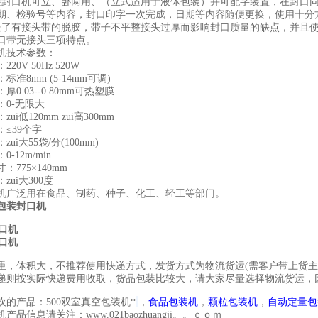
装封口机可立、卧两用、（立式适用于液体包装）并可配字装置，在封口
期、检验号等内容，封口印字一次完成，日期等内容随便更换，使用十分方
服了有接头带的脱胶，带子不平整接头过厚而影响封口质量的缺点，并且
口带无接头三项特点。
机技术参数：
20V 50Hz 520W
标准8mm (5-14mm可调)
0.03--0.80mm可热塑膜
：0-无限大
ui低120mm zui高300mm
≤39个字
ui大55袋/分(100mm)
-12m/min
：775×140mm
zui大300度
机广泛用在食品、制药、种子、化工、轻工等部门。
包装封口机
重，体积大，不推荐使用快递方式，发货方式为物流货运
(
需客户带上货主
递则按实际快递费用收取，货品包装比较大，请大家尽量选择物流货运，
欢的产品：500双室真空包装机*
，
食品包装机
，
颗粒包装机
，
自动定量包
产品信息请关注：www.021baozhuangji。。ｃｏｍ