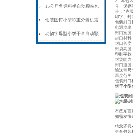
2、本包
4头颗粒分装灌包秤品牌
15公斤鱼饲料半自动颗粒包
号、保存
带，*克
印字、封
装机称重输送缝口
盒装图钉小型称重分装机震
包装封口
电源功率：2
封口宽度：
动下料
动物字母型小饼干全自动颗
封口材料：厚
封口长度
粒包装机充氮气
封袋高度：z
印制字数：
封袋能力：z
封口速度：0
输送带尺寸
温度范围：
包装封口
饼干小型
有些东西
如需发快
猜您还喜
更多包装机