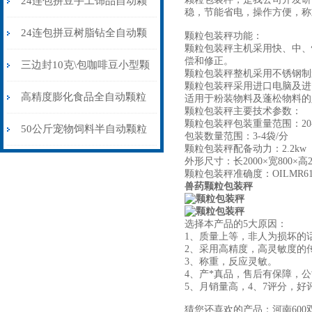
24连包拼豆手工饰品自动颗
稳，节能省电，操作方便，
粒包装机防静电不堵料
24连包拼豆树脂钻全自动颗
颗粒包装秤功能：
颗粒包装秤主机采用快、中、
偿和修正。
粒包装机高精度防静电
三边封10克\包咖啡豆小型颗
颗粒包装秤整机采用不锈钢制
颗粒包装秤采用进口电脑及进
粒包装机多少钱
高精度膨化食品全自动颗粒
适用于粉装物料及蓬松物料的
颗粒包装秤主要技术参数：
颗粒包装秤包装重量范围：20-8
包装机15-35克\包
50公斤宠物饲料半自动颗粒
包装数量范围：3-4袋/分
颗粒包装秤配备动力：2.2kw
包装机配缝包机
外形尺寸：长2000×宽800×高
颗粒包装秤准确度：OILMR61×
兽药颗粒包装秤
选择本产品的
5
大原因：
1、质量上等，非人为损坏的
2、采用高精度，高灵敏度的
3、称重，反应灵敏。
4、产*真品，售后有保障，
5、月销量高，
4
、
7
评分，好
猜您还喜欢的产品：河南600