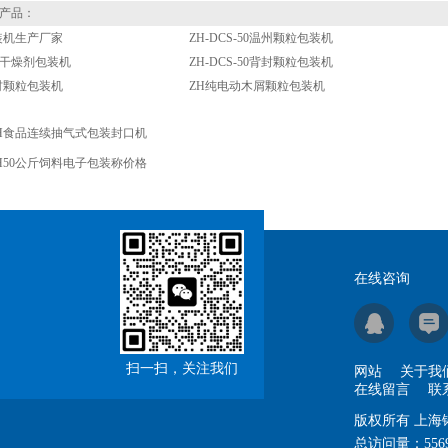
产品：
装机生产厂家
ZH-DCS-50温州颗粒包装机
-50干燥剂包装机
ZH-DCS-50背封颗粒包装机
药材颗粒包装机
ZH纯电动木屑颗粒包装机
H食品连续抽气式包装封口机
H50公斤饲料电子包装称价格
在线咨询
扫一扫，关注我们
网站
关于我
在线留言
联
版权所有 上
总访问量：
556