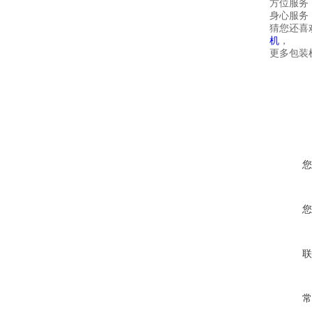
方位服务
身心服务
猜您还喜
机
，
更多包装机
您
您
联
常