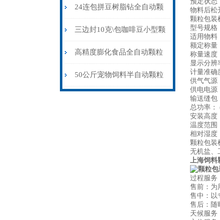
预定状态
粒包装机防静电不堵料
24连包拼豆树脂钻全自动颗
物料后松
颗粒包装
型号规格：
粒包装机高精度防静电
三边封10克\包咖啡豆小型颗
适用物料
额定称量：
粒包装机多少钱
高精度膨化食品全自动颗粒
称量速度： 
显示分辨率
计量准确度
包装机15-35克\包
50公斤宠物饲料半自动颗粒
供气气源：
供电电源：
包装机配缝包机
输送缝包：A
总功率： (
安装高度：
温度范围：
相对湿度：
颗粒包装
无机盐、
上海饲料
过程服务
售前：为
售中：以
售后：随
天候服务