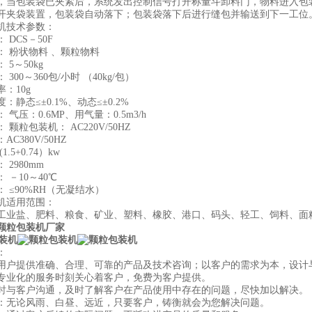
，当包装袋已夹紧后，系统发出控制信号打开称量斗卸料门，物料进入包
开夹袋装置，包装袋自动落下；包装袋落下后进行缝包并输送到下一工位
机技术参数：
 DCS－50F
： 粉状物料 、颗粒物料
 5～50kg
300～360包/小时 （40kg/包）
：10g
：静态≤±0.1%、动态≤±0.2%
 气压：0.6MP、用气量：0.5m3/h
 颗粒包装机： AC220V/50HZ
C380V/50HZ
1.5+0.74）kw
 2980mm
 －10～40℃
 ≤90%RH（无凝结水）
机适用范围：
工业盐、肥料、粮食、矿业、塑料、橡胶、港口、码头、轻工、饲料、面
颗粒包装机厂家
：
用户提供准确、合理、可靠的产品及技术咨询；以客户的需求为本，设计
专业化的服务时刻关心着客户，免费为客户提供。
时与客户沟通，及时了解客户在产品使用中存在的问题，尽快加以解决。
：无论风雨、白昼、远近，只要客户，铸衡就会为您解决问题。