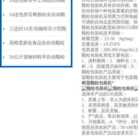
24连包拼豆手工饰品自动颗
颗粒包装机具有自动存储、恢
自动存储十种包装重量的控制
粒包装机防静电不堵料
24连包拼豆树脂钻全自动颗
颗粒包装机采用重力式和电磁
可调的自动去皮周期功能、拍
颗粒包装机配置标准RS232
粒包装机高精度防静电
三边封10克\包咖啡豆小型颗
颗粒包装机技术指标：
称重范围： 25-50 （kg/bag）
粒包装机多少钱
高精度膨化食品全自动颗粒
定量误差：±0.2%FS
包装速度：200-260 (bag
颗粒包装机系统主要包括：
包装机15-35克\包
50公斤宠物饲料半自动颗粒
1、进料蝶阀；2、储料仓；
柜；8、防爆显示操作箱；9
包装机配缝包机
颗粒包装机产品用途：
该颗粒包装机主要用于包装颗
树脂颗粒包装机*
选择本产品的
5
大原因：
1、质量上等，非人为损坏的
2、采用高精度，高灵敏度的
3、称重，反应灵敏。
4、产*真品，售后有保障，
5、月销量高，
4
、
7
评分，好
猜您还喜欢的产品：50-100
更多包装机产品信息请关注：www.