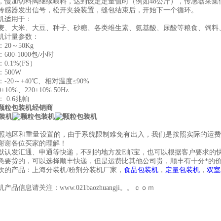
，慢加切料阀继续喂料，达到设定定量值时（例如48公斤），传感器采
传感器发出信号，松开夹袋装置，缝包结束后，开始下一个循环。
机适用于：
麦、大米、大豆、种子、砂糖、各类维生素、氨基酸、尿酸等粮食、饲料
机计量参数：
20～50Kg
00-1000包/小时
0.1%(FS）
500W
-20～+40℃、相对温度≤90%
10%、220±10% 50Hz
 0.6兆帕
颗粒包装机经销商
照地区和重量设置的，由于系统限制难免有出入，我们是按照实际的运
谢谢各位买家的理解！
默认发汇通、申通等快递，不到的地方发
E
邮宝，也可以根据客户要求的
急要货的，可以选择顺丰快递，但是运费比其他公司贵，顺丰有十分*的
欢的产品：上海分装机/粉剂分装机厂家，
食品包装机
，
定量包装机
，
双室
产品信息请关注：www.021baozhuangji。。ｃｏｍ