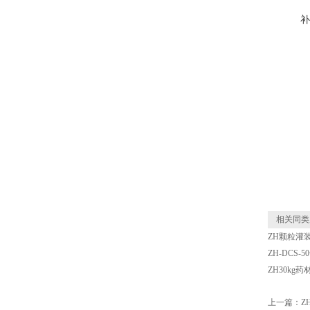
补
相关同类
ZH颗粒灌
ZH-DCS
ZH30kg
上一篇：
Z