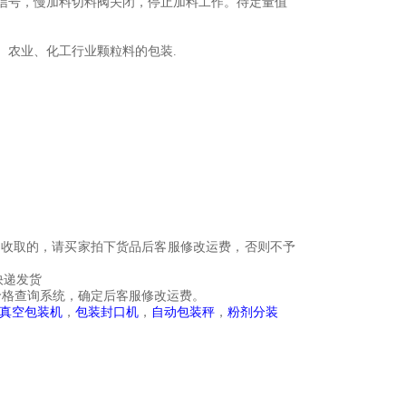
集信号，慢加料切料阀关闭，停止加料工作。待定量值
、农业、化工行业颗粒料的包装.
费收取的，请买家拍下货品后客服修改运费，否则不予
快递发货
价格查询系统，确定后客服修改运费。
真空包装机
，
包装封口机
，
自动包装秤
，
粉剂分装