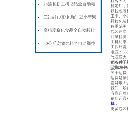
料阀关闭
粒包装机防静电不堵料
24连包拼豆树脂钻全自动颗
稳定后，
颗粒包装
玉米、小
粒包装机高精度防静电
三边封10克\包咖啡豆小型颗
颗粒包装
称重范围：
粒包装机多少钱
高精度膨化食品全自动颗粒
包装速度：6
计量精度：
主机功率：
包装机15-35克\包
50公斤宠物饲料半自动颗粒
工作环境：
电源：380±
包装机配缝包机
气源压力：
稻谷种子
关于运费
运费是按
发货哦！
我们一般
有客户着
猜您还喜
机
，
更多包装机