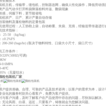
用变频技术
装机主机，传输带，缝包机，控制器连网，确保人性化操作，降低劳动强
类产品气动卡打开料袋降落粉料外溢、翻袋现象
传感，伺服下料，更节能省电
包装机班产、日产、累计产量自动存储
粉装物料及蓬松物料的定量包装
机使用过程：人工协助上袋，自动称重、夹袋、充填，经输送带传递进行
机技术指标：
25-50 （kg/bag）
±0.2%FS
200-260 (bags/hr) (取决于物料特性、口袋大小尺寸、袋口尺寸)
机工作条件：
/220V,50HZ(可调)
0KW
-0.6MPA
0-40℃
95%（无凝结水）
颗粒包装机厂家
：
用户提供准确、合理、可靠的产品及技术咨询；以客户的需求为本，设计
专业化的服务时刻关心着客户，免费为客户提供。
时与客户沟通，及时了解客户在产品使用中存在的问题，尽快加以解决。
：无论风雨、白昼、远近，只要客户，铸衡就会为您解决问题。