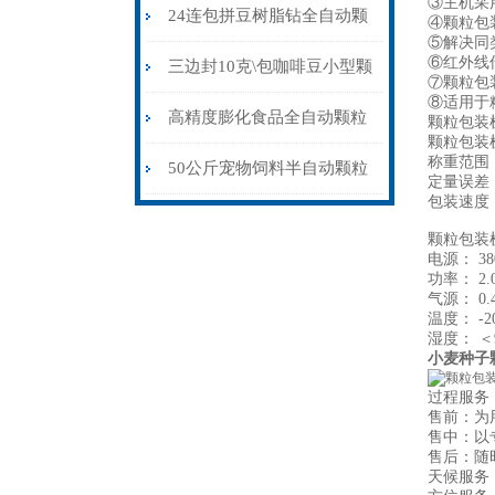
③主机采
粒包装机防静电不堵料
24连包拼豆树脂钻全自动颗
④颗粒包
⑤解决同
⑥红外线
粒包装机高精度防静电
三边封10克\包咖啡豆小型颗
⑦颗粒
⑧适用于
粒包装机多少钱
高精度膨化食品全自动颗粒
颗粒包装
颗粒包装
称重范围： 
包装机15-35克\包
50公斤宠物饲料半自动颗粒
定量误差：
包装速度：
包装机配缝包机
颗粒包装
电源： 380
功率： 2.
气源： 0.4
温度： -2
湿度： ＜
小麦种子
过程服务
售前：为
售中：以
售后：随
天候服务