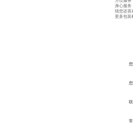
方位服务
身心服务
猜您还喜
更多包装机
您
您
联
常