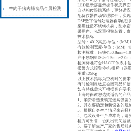
LED显示屏显示操作状态界面
检测机厂家现货供应
牛肉干猪肉脯食品金属检测
自动相位跟踪系统，更好适应
配备仪器自动管理软件，实现
DSP数字信号处理器自动识
机皮带输送剔除式
采用优质不锈钢机身，防水密
采用声、光双重报警装置，食
技术指标:
型号：4012高度/单位：(MM)1
有效检测宽度/单位：(MM) 40
检测标准：Fe铁Ф≥0.8mm~1.
产不锈钢SUSФ≥1.5mm~2.0m
检测标准符合HACCP体系中
报警方式报警停机/排斥（选
承重≤25Kg
以上技术指标为空机时的皮带
有时检测灵敏度会因商品和使
如有特殊需求可根据客户要求
上海铸衡教您选购适合的产品
1、消费者选要确定选购设备
2、其次要确定包装设备的规
3、根据自身生产情况来选择
4、包装设备生产成本高，请
检方可出售，否则出现问题就
5、要了解生产厂家的售后服