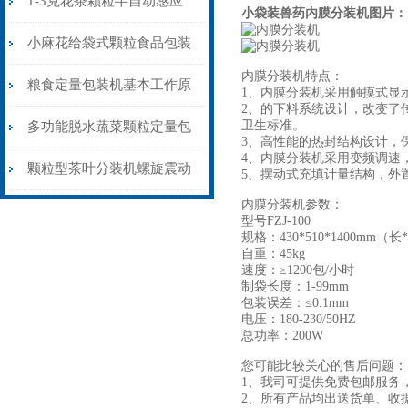
1-3克花茶颗粒半自动感应
小袋装兽药内膜分装机图片：
下料称重分装机价格多少
小麻花给袋式颗粒食品包装
内膜分装机特点：
机厂家供应生产
粮食定量包装机基本工作原
1、内膜分装机采用触摸式显
2、的下料系统设计，改变了
理及结构
卫生标准。
多功能脱水蔬菜颗粒定量包
3、高性能的热封结构设计，
4、内膜分装机采用变频调速，
装机-量杯式计量小立式包装
颗粒型茶叶分装机螺旋震动
5、摆动式充填计量结构，外
内膜分装机参数：
设备厂家
下料
型号FZJ-100
规格：430*510*1400mm（
自重：45kg
速度：≥1200包/小时
制袋长度：1-99mm
包装误差：≤0.1mm
电压：180-230/50HZ
总功率：200W
您可能比较关心的售后问题：
1、我司可提供免费包邮服务
2、所有产品均出送货单、收