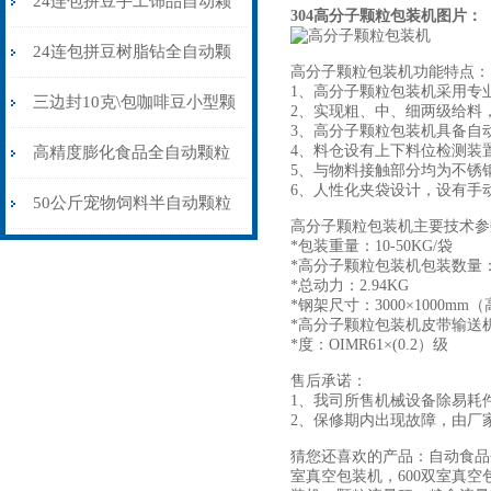
24连包拼豆手工饰品自动颗
304高分子颗粒包装机图片：
粒包装机防静电不堵料
24连包拼豆树脂钻全自动颗
高分子颗粒包装机功能特点：
1、高分子颗粒包装机采用专
粒包装机高精度防静电
三边封10克\包咖啡豆小型颗
2、实现粗、中、细两级给料
3、高分子颗粒包装机具备自
粒包装机多少钱
4、料仓设有上下料位检测装
高精度膨化食品全自动颗粒
5、与物料接触部分均为不锈
6、人性化夹袋设计，设有手
包装机15-35克\包
50公斤宠物饲料半自动颗粒
高分子颗粒包装机主要技术参
*包装重量：10-50KG/袋
包装机配缝包机
*高分子颗粒包装机包装数量：6
*总动力：2.94KG
*钢架尺寸：3000×1000mm
*高分子颗粒包装机皮带输送机：2
*度：OIMR61×(0.2）级
售后承诺：
1、我司所售机械设备除易耗
2、保修期内出现故障，由厂
猜您还喜欢的产品：自动食品
室真空包装机，600双室真