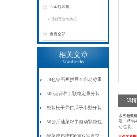
五金包装机
螺丝五金包装机
查看全部
相关文章
Related articles
24色钻石画拼豆全自动称重
连包机厂家定制供应
500克营养土颗粒定量分装
详情
机价格
袋装松子果仁瓜子小型分装
该
五包装
机 1-100克高精度分装计量
及一些特
50公斤油菜籽半自动颗粒包
动包装。
机
装机厂家可定制
酸菜烧鸡烧鸭600双室真空
五包装机
图