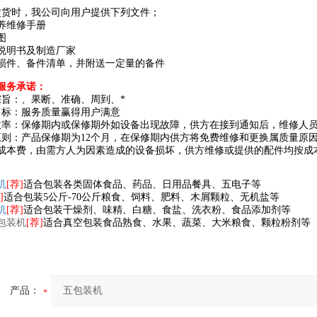
交货时，我公司向用户提供下列文件；
养维修手册
图
说明书及制造厂家
损件、备件清单，并附送一定量的备件
服务承诺：
宗旨：、果断、准确、周到、*
目标：服务质量赢得用户满意
效率：保修期内或保修期外如设备出现故障，供方在接到通知后，维修人员
原则：产品保修期为12个月，在保修期内供方将免费维修和更换属质量原
成本费，由需方人为因素造成的设备损坏，供方维修或提供的配件均按成
机
[荐]
适合
包装各类固体食品、药品、日用品餐具、五电子等
]
适合
包装5公斤-70公斤粮食、饲料、肥料、木屑颗粒、无机盐等
机
[荐]
适合包装干燥剂、味精、白糖、食盐、洗衣粉、食品添加剂等
包装
机
[荐]
适合真空包装
食品熟食、水果、蔬菜、大米粮食、颗粒粉剂等
产品：