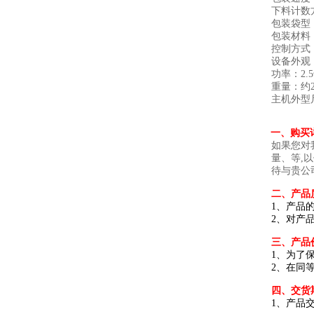
下料计数
包装袋型
包装材料：
控制方式
设备外观
功率：2.
重量：约2
主机外型尺寸
一、
购买
如果您对
量、等,
待与贵公
二
、产品
1、产品
2、对产
三
、产品
1、为了
2、在同
四
、交货
1、产品