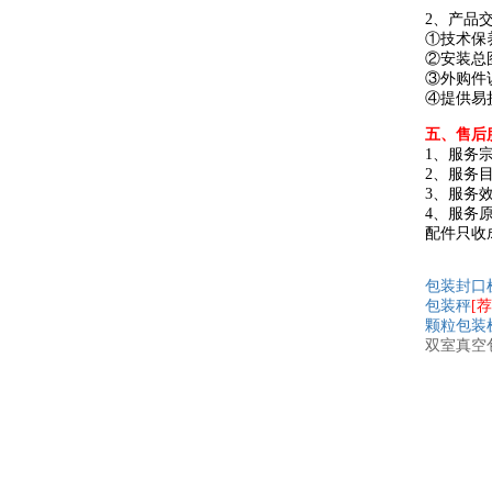
2、产品
①技术保
②安装总
③外购件
④提供易
五
、售后
1、服务
2、服务
3、服务
4、服务
配件只收
包装封口
包装秤
[荐
颗粒包装
双室
真空