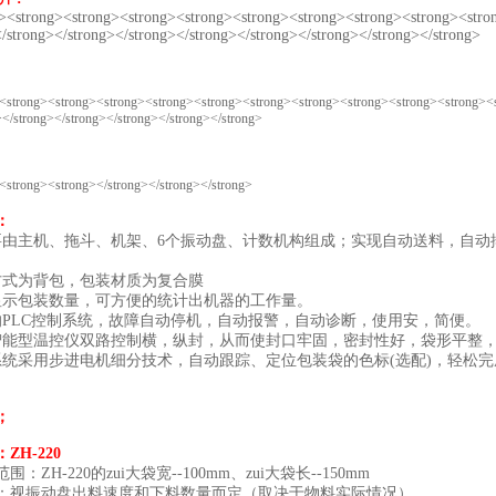
：
要由主机、拖斗、机架、6个振动盘、计数机构组成；实现自动送料，自动
方式为背包，包装材质为复合膜
显示包装数量，可方便的统计出机器的工作量。
的PLC控制系统，故障自动停机，自动报警，自动诊断，使用安，简便。
智能型温控仪双路控制横，纵封，从而使封口牢固，密封性好，袋形平整
系统采用步进电机细分技术，自动跟踪、定位包装袋的色标(选配)，轻松
；
ZH-220
：ZH-220的zui大袋宽--100mm、zui大袋长--150mm
：视振动盘出料速度和下料数量而定（取决于物料实际情况）