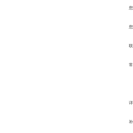
您
您
联
常
详
补