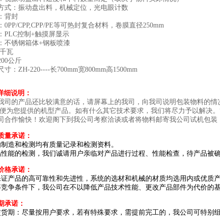
方式：振动盘出料，机械定位，光电眼计数
：背封
0PP/CPP,CPP/PE等可热封复合材料，卷膜直径250mm
：PLC控制+触摸屏显示
：不锈钢箱体+钢板喷漆
5千瓦
00公斤
：ZH-220----长700mm宽800mm高1500mm
详细
说明：
我司的产品还比较满意的话，
请
屏幕上的
我司
，向我司说明
包装物料的情
以便为您提供的机型产品
。如有什么其它技术要求，我们将尽力予以解决。
司合作愉快！欢迎阁下到我公司考察洽谈或者将物料邮寄我公司试机包装
质量承诺：
的制造和检测均有质量记录和检测资料。
品性能的检测，我们诚请用户亲临对产品进行过程、性能检查，待产品被
价格承诺：
保证产品的高可靠性和先进性，系统的选材和机械的材质均选用内或优质
等竞争条件下，我公司在不以降低产品技术性能、更改产品部件为代价的
期承诺：
交货期：尽量按用户要求，若有特殊要求，需提前完工的，我公司可特别