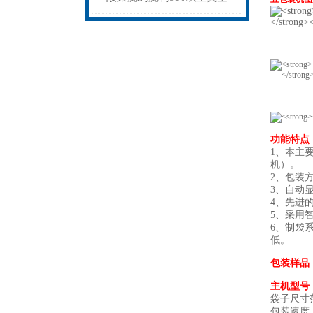
包装机-高速双室真空包装封
口机规格
功能特点
1、本
主
机）。
2、包装
3、自动
4、先进
5、采用
6、制袋
低。
包装样品
主机型号：
袋子尺寸范围
包装速度