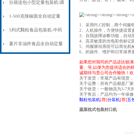
旦木绿豆全自动包装封口机
分袋连包小型定量包装机\调
料粉量杯式自动包装封口机
1-500克辣椒面全自动定量
1、
采用PLC控制，两个伺服
包装机-高精度立式自动包装
5列式颗粒食品包装机-中药
2、人机操作，方便快捷设置
3、自我故障诊断功能，自动
4、高灵敏度的光电彩色标记
封口机
冲剂颗粒全自动包装封口机
薯片非油炸食品全自动定量
5、伺服驱动系统可以简化机
6、
的操作、维护和日常保养
包装机-多头给袋式颗粒自动
如果您对我司的产品还比较满
量、等,以便为您提供适合的
包装封口机
诚期待与贵公司合作愉快！欢
关于发货：常规产品有现货，
关于运费：所有产品都是厂家
关于收货：一般物流为3-7
关于售后：产品均为一年保修
颗粒包装机
[荐]
分装机
[荐]
五
蔬菜枕式包装封口机