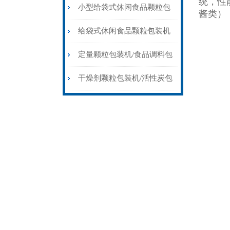
统，性
包装机
小型给袋式休闲食品颗粒包
酱类）
装机20-300克厂家价格
给袋式休闲食品颗粒包装机
预制袋全自动给袋食品灌包
定量颗粒包装机/食品调料包
机
装机
干燥剂颗粒包装机/活性炭包
装机