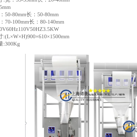
5mm
50-80mm长：50-80mm
70-100mm长：80-140mm
0V60Hz110V50HZ3.5KW
(L×W×H)900×610×1500mm
:300Kg