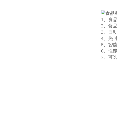
1、食
2、食
3、自
4、热
5、智
6、性
7、可