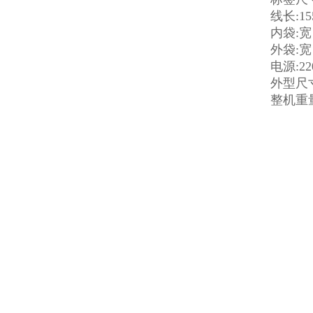
线长:15
内袋:宽：
外袋:宽：
电源:22
外型尺寸:
整机重量