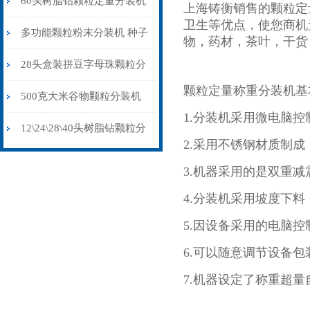
60头树脂钻颗粒定量分装机
上海铸衡销售的颗粒定
卫生等优点，使您商机
(装盒机)防静电不堵料
多功能颗粒粉末分装机 种子
物，药材，茶叶，干货
药材调料自动称重分装机 台
28头盒装拼豆字母珠颗粒分
颗粒定量称重分装机基
式定量灌装机
装机不漏料防串色防静电
500克大米谷物颗粒分装机
1.分装机采用微电脑
双头震动下料
12\24\28\40头树脂钻颗粒分
2.采用不锈钢材质制
装机（装盒机）厂家供应
3.机器采用的是双重
4.分装机采用坡度下
5.因设备采用的电脑
6.可以随意调节设备包
7.机器设定了称重超