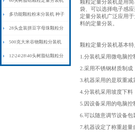
60头树脂钻颗粒定量分装机
颗粒定量分装机
是用简
袋、可以选择电子感应
(装盒机)防静电不堵料
多功能颗粒粉末分装机 种子
定量分装机广泛应用于
料的定量分装。
药材调料自动称重分装机 台
28头盒装拼豆字母珠颗粒分
式定量灌装机
装机不漏料防串色防静电
500克大米谷物颗粒分装机
颗粒定量分装机基本特
双头震动下料
12\24\28\40头树脂钻颗粒分
1.分装机采用微电脑
2.采用不锈钢材质制
装机（装盒机）厂家供应
3.机器采用的是双重
4.分装机采用坡度下
5.因设备采用的电脑
6.可以随意调节设备包
7.机器设定了称重超