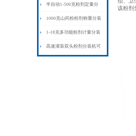
琐、卫
装机可配流水线
半自动1-500克粉剂定量分
该粉剂
装机强力震动下料
1000克山药粉粉剂称重分装
机震动螺旋下料
1-18克多功能粉剂计量分装
机厂家现货
高速灌装双头粉剂分装机可
配流水线使用