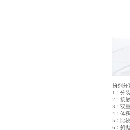
粉剂分
1：分
2：接
3：双
4：体
5：比
6：斜