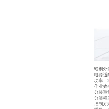
粉剂分
电源适配
功率：2
作业效率
分装重量
分装精度
控制方