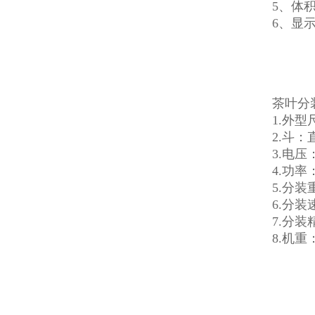
5、体
6、显
茶叶分
1.外型尺
2.斗：
3.电压：
4.功率
5.分装重
6.分
7.分装精
8.机重