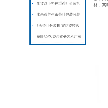
机30-80克
旋转盘下料称重茶叶分装机
材，茶
生产厂家
水果茶养生茶茶叶包装分装
机可定制多头
3头茶叶分装机 震动旋转盘
下料分包机
茶叶30克/袋台式分装机厂家