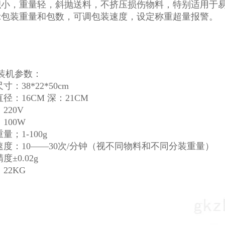
积小，重量轻，斜抛送料，不挤压损伤物料，特别适用于
示包装重量和包数，可调包装速度，设定称重超量报警。
装机参数：
寸：38*22*50cm
直径：16CM 深：21CM
220V
：100W
量；1-100g
装速度：10——30次/分钟（视不同物料和不同分装重量）
度±0.02g
：22KG