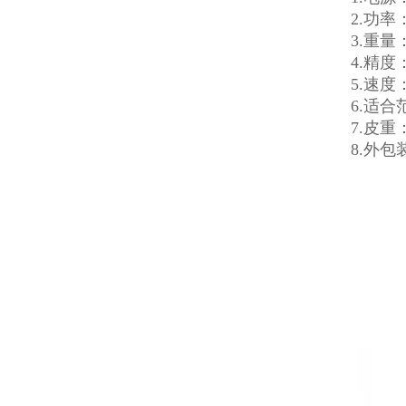
2.功率
3.重量：
4.精度
5.速度
6.适
7.皮重
8.外包装