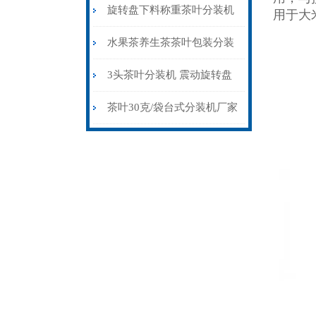
机30-80克
旋转盘下料称重茶叶分装机
用于大
生产厂家
水果茶养生茶茶叶包装分装
机可定制多头
3头茶叶分装机 震动旋转盘
下料分包机
茶叶30克/袋台式分装机厂家