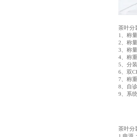
茶叶分
1、称量
2、称
3、称
4、称
5、分
6、双
7、称
8、自
9、系
茶叶分
1.电源：