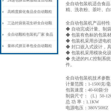
24连包拼豆树脂钻全自动颗
全自动包装机适合食品
精、洗衣粉、茶叶、白
粒包装机高精度防静电
高精度膨化食品全自动颗粒
全自动包装机产品特性
包装机15-35克\包
三边封袋装花生碎全自动颗
◆ 自动完成计量、制
粒包装机1000克\包
全自动颗粒包装机厂家 食品
◆ 包装有色标的包装
◆ 包装机采用步进电
大米小米白糖食盐包装机
量杯式拼豆单包全自动颗粒
◆ 封口嵌入式设计，
◆ 包装机采用模块化
包装机厂家可定制
◆ 先进的PLC控制
件。
全自动包装机技术参数
计量范围：1-1500克/
包装速度：40-60袋/分
制袋尺寸：（L）50-120
总 功 率：1.1KW
电源电压：380V50HZ 