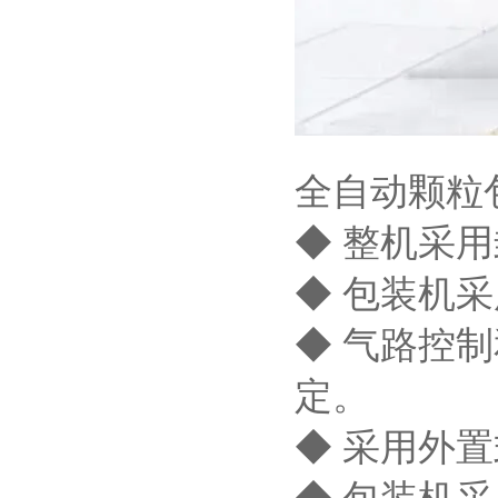
全自动颗粒
◆ 整机采
◆ 包装机
◆ 气路控
定。
◆ 采用外