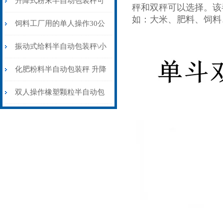
升降式粉末半自动包装秤可
秤和双秤可以选择。该
如：大米、肥料、饲料
配缝包机价格
饲料工厂用的单人操作30公
斤半自动包装秤价格
振动式给料半自动包装秤\小
麦玉米黄豆专用打包秤
化肥粉料半自动包装秤 升降
除尘防爆式灌装秤25公斤
双人操作橡塑颗粒半自动包
装秤15-60千克