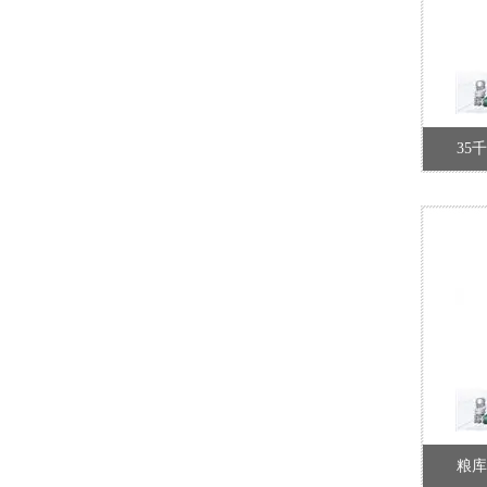
35
粮库