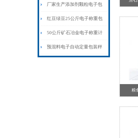
滑石
秤粮库专用
厂家生产添加剂颗粒电子包
装秤18kg
红豆绿豆25公斤电子称重包
装秤皮带输送式
50公斤矿石冶金电子称重计
量包装秤价格
预混料电子自动定量包装秤
厂家供应
粮