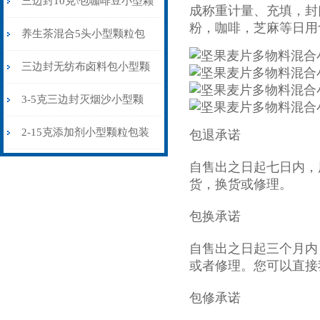
三边封10克\包咖啡豆小型颗
成称重计量、充填，封
粉，咖啡，芝麻等日用
粒包装机多少钱
养生茶混合5头小型颗粒包
装机高精度可定制
三边封无纺布卤料包小型颗
粒包装机厂家
3-5克三边封灭烟沙小型颗
粒包装机智能化
2-15克添加剂小型颗粒包装
包退承诺
机三边封
自售出之日起七日内，
货，换货或修理。
包换承诺
自售出之日起三个月内
或者修理。您可以直接
包修承诺