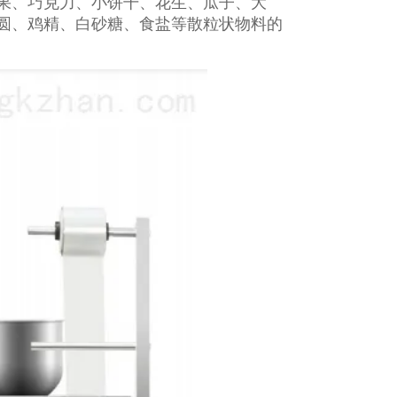
果、巧克力、小饼干、花生、瓜子、大
圆、鸡精、白砂糖、食盐等散粒状物料的