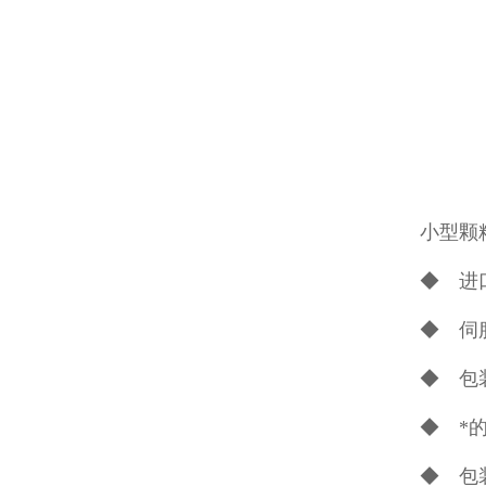
小型颗
◆ 进
◆ 伺
◆ 包
◆ *
◆ 包