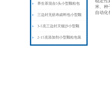
稳定性
粒包装机多少钱
养生茶混合5头小型颗粒包
米、种
自动化
装机高精度可定制
三边封无纺布卤料包小型颗
粒包装机厂家
3-5克三边封灭烟沙小型颗
粒包装机智能化
2-15克添加剂小型颗粒包装
机三边封