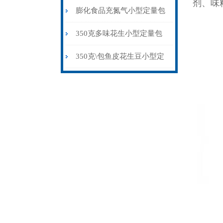
剂、味
包装机称重制袋封口
膨化食品充氮气小型定量包
装机厂家价格
350克多味花生小型定量包
装机背封品牌
350克\包鱼皮花生豆小型定
量包装机背封