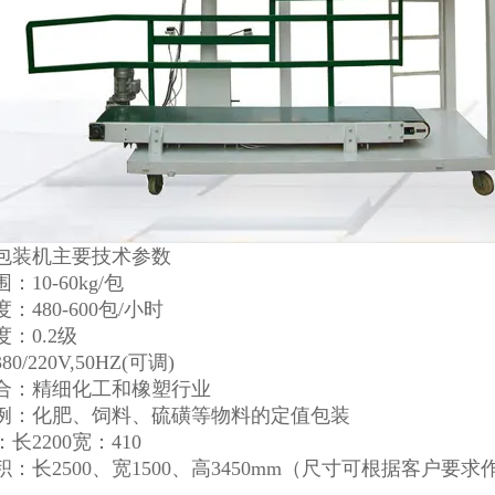
包装机主要技术参数
：10-60kg/包
：480-600包/小时
：0.2级
0/220V,50HZ(可调)
合：精细化工和橡塑行业
例：化肥、饲料、硫磺等物料的定值包装
长2200宽：410
：长2500、宽1500、高3450mm（尺寸可根据客户要求