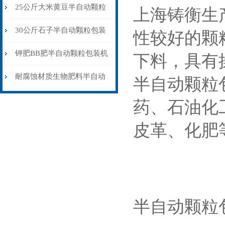
包装机配缝包机
25公斤大米黄豆半自动颗粒
上海铸衡生
包装机配缝包机
30公斤石子半自动颗粒包装
性较好的颗
机皮带输送式
钾肥BB肥半自动颗粒包装机
下料，具有
304不锈钢材质
耐腐蚀材质生物肥料半自动
半自动颗粒
颗粒包装机厂家供应
药、石油化
皮革、化肥
半自动颗粒