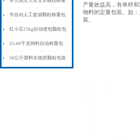
带壳花生大豆玉米颗粒称重
产量效益高，有单秤和
物料的定量包装。如：
包装秤纯电动价格
半自动人工套袋颗粒称重包
装。
装秤20-60公斤
红小豆25kg自动缝包颗粒包
装秤厂家
25-60千克饲料自动称重包
装秤皮带输送式
50公斤塑料生物质颗粒包装
秤自流式价格