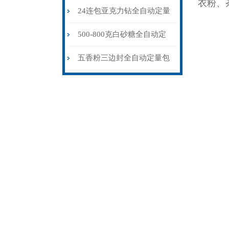
衣粉、
机100-500克\包
24连包亚克力钻全自动定量
包装机高精度不漏料厂家
500-800克白砂糖全自动定
量包装机量杯式
五香粉三边封全自动定量包
装机25-65克\包