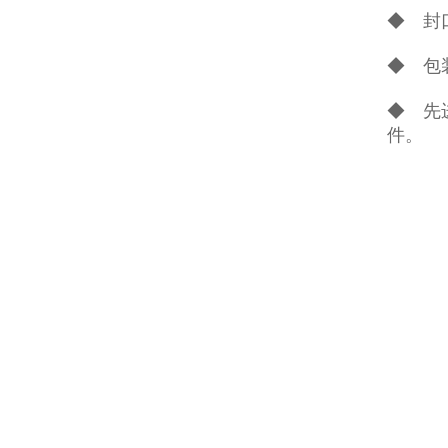
◆ 封
◆ 包
◆ 先
件。