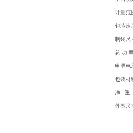
计量范围
包装速度
制袋尺寸
总 功 
电源电压
包装材
净 重：
外型尺寸：