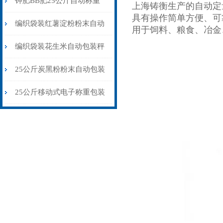
钾肥BB肥25公斤自动称重
上海铸衡生产的自动定
具有操作简单方便、可
包装秤移动式双称
编织袋装红薯淀粉粉末自动
用于饲料、粮食、冶金
包装秤配缝口机
编织袋装花生米自动包装秤
\自流式灌装秤品牌
25公斤炭黑粉粉末自动包装
秤升降除尘式
25公斤移动式电子称重包装
秤粮库专用