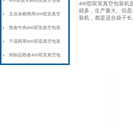
400双室生鲜肉类真空包装
400型双室真空包装机
就多，生产量大。但是
机 食品真空包装保鲜设备
五谷杂粮商用400双室真空
装机，都是适合袋子长
包装机多少钱一台
熟食牛肉400双室真空包装
机抽气封口保鲜
干湿两用400双室真空包装
机水果蔬菜肉制品专用
肉制品熟食400双室真空包
装机保鲜防腐品牌