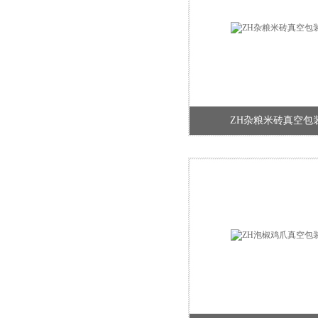
ZH杂粮米砖真空包