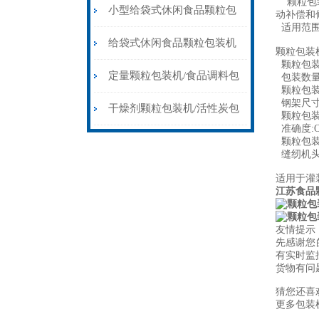
颗粒包装
包装机
小型给袋式休闲食品颗粒包
动补偿和
适用范围：
装机20-300克厂家价格
给袋式休闲食品颗粒包装机
颗粒包装
颗粒包装机
预制袋全自动给袋食品灌包
定量颗粒包装机/食品调料包
包装数量范
颗粒包装机
钢架尺寸:高
机
装机
干燥剂颗粒包装机/活性炭包
颗粒包装机
准确度:OI
装机
颗粒包装机气
缝纫机头:
适用于灌
江苏食品
友情提示
先感谢您
有实时监
货物有问
猜您还喜
更多包装机