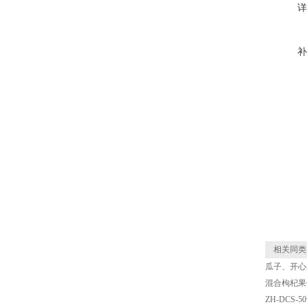
详
补
相关同类
瓜子、开心
混合枸杞果
ZH-DCS