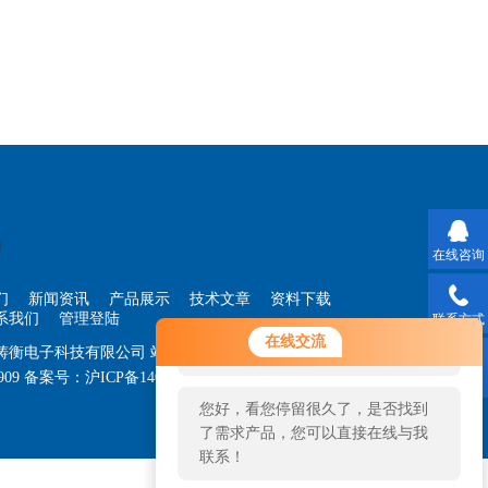
在线咨询
们
新闻资讯
产品展示
技术文章
资料下载
系我们
管理登陆
联系方式
您好！欢迎前来咨询，很高兴为您
在线交流
海铸衡电子科技有限公司
站点地图
服务，请问您要咨询什么问题呢？
909
备案号：
沪ICP备14030360号-33
技术支持：
智
二维码
您好，看您停留很久了，是否找到
了需求产品，您可以直接在线与我
联系！