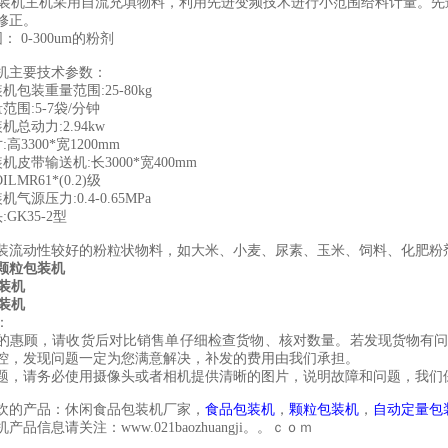
机主机采用自流充填物料，利用先进变频技术进行小范围给料计量。先
修正。
 0-300um的粉剂
机主要技术参数：
包装重量范围:25-80kg
围:5-7袋/分钟
总动力:2.94kw
3300*宽1200mm
皮带输送机:长3000*宽400mm
LMR61*(0.2)级
源压力:0.4-0.65MPa
GK35-2型
装流动性较好的粉粒状物料，如大米、小麦、尿素、玉米、饲料、化肥粉
颗粒包装机
：
的惠顾，请收货后对比销售单仔细检查货物、核对数量。若发现货物有
控，发现问题一定为您满意解决，补发的费用由我们承担。
题，请务必使用摄像头或者相机提供清晰的图片，说明故障和问题，我们
欢的产品：休闲食品包装机厂家，
食品包装机
，
颗粒包装机
，
自动定量包
产品信息请关注：www.021baozhuangji。。ｃｏｍ