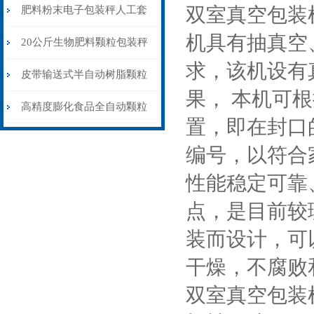
双室真空包装
肥料粉末电子包装秤人工套
机具有抽真空
袋输送缝包一体
20公斤生物肥料颗粒包装秤
求，该机设有
皮带输送式厂家可定制
皮带输送式半自动树脂颗粒
果， 本机可
包装机称重缝包一体
高精度膨化食品全自动颗粒
置，即在封口
包装机15-35克\包
编号，以符合
性能稳定可靠
点，是目前较
装而设计，可
干燥，不腐败
双室真空包装