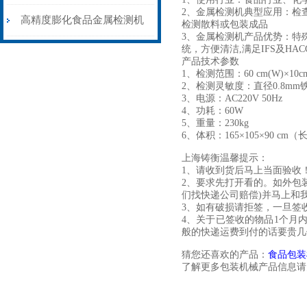
2、金属检测机典型应用：检
机皮带输送剔除式
高精度膨化食品金属检测机
检测散料或包装成品
3、金属检测机产品优势：特
统，方便清洁,满足IFS及H
性能稳定
产品技术参数
1、检测范围：60 cm(W)×10cm
2、检测灵敏度：直径0.8mm
3、电源：AC220V 50Hz
4、功耗：60W
5、重量：230kg
6、体积：165×105×90 cm
上海铸衡温馨提示：
1、请收到货后马上当面验收
2、要求先打开看的。如外包
们找快递公司赔偿
)
并马上和
3、如有破损请拒签，一旦签
4、关于已签收的物品1个月
般的快递运费到付的话要贵几
猜您还喜欢的产品：
食品包装
了解更多包装机械产品信息请关注：w