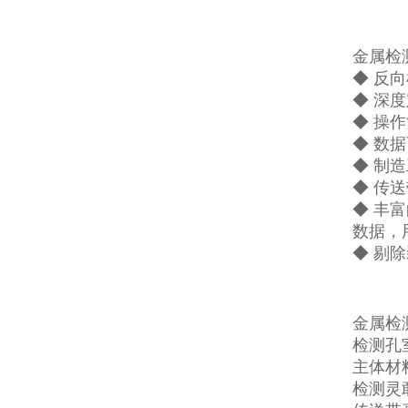
金属检
◆ 反
◆ 深
◆ 操
◆ 数
◆ 制
◆ 传
◆ 丰
数据，
◆ 剔
金属检
检测孔室
主体材料
检测灵敢