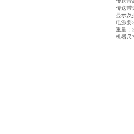
传送带高
传送带速
显示及
电源要求
重量：2
机器尺寸：