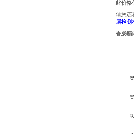
此价格
猜您还
属检测
香肠腊
您
您
联