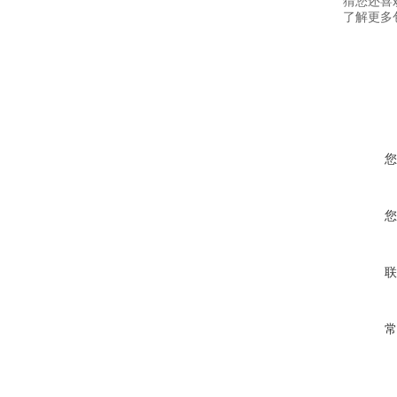
猜您还喜
了解更多包
您
您
联
常