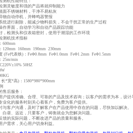
检测机性能特点：
检测灵敏度和强的产品将就抑制能力
镜面不锈钢材料，干净不易粘灰
异物自动停机，并蜂鸣器警报
系统进行剔除，能减少物料损失，不会干扰正常的生产过程
操作界面，自动学习和自动产品跟踪功能
好，检测头和仪表箱密封，使用于潮湿的工作环境
检测机技术指标
600mm
20mm 160mm 190mm 230mm
(Fe代表铁)：FeΦ0.8mm FeΦ1.0mm FeΦ1.2mm FeΦ1.5mm
25m/min
220V±10% 50HZ
0W
00KG
长*宽*高)：1580*980*900mm
的售后服务：
用户提供准确、合理、可靠的产品及技术咨询；以客户的需求为本，设计
专业化的服务时刻关心着客户，免费为客户提供。
时与客户沟通，及时了解客户在产品使用中存在的问题，尽快加以解决。
、白昼、远近，只要客户，铸衡就会为您解决问题。
反馈的实际问题，不断改进产品的质量和服务。
用户需求，关心用户切身利益。