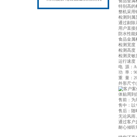
食品金属
特别高的
整机采用
性能稳定
检测到属
通过剔除
用户直接
防水性能
食品金属
检测宽度：
检测高度：1
检测灵敏度 
运行速度：
电 源：AC
功 率：9
重 量：2
外形尺寸( 
体贴周到
售前：为
售中：以
售后：随
无论风雨
通过客户
耐心倾听