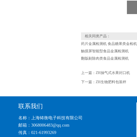
相关同类产品：
药片金属检测机 食品糖果类金检机
触摸屏智能型食品金属检测机
翻版剔除肉类食品金属检测机
上一篇：
ZH抽气式水果封口机
下一篇：
ZH生物肥料包装秤
联系我们
名称：上海铸衡电子科技有限公司
邮箱：3068006483@qq.com
传真：021-61993269