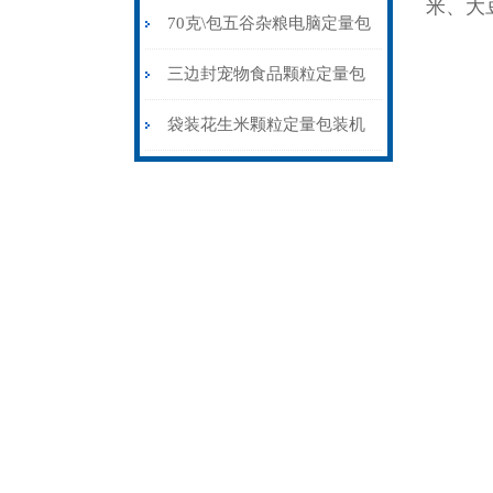
米、大
量包装机制袋封口一体
70克\包五谷杂粮电脑定量包
装机背封价格
三边封宠物食品颗粒定量包
装机称重封口一体
袋装花生米颗粒定量包装机
1公斤背封价格