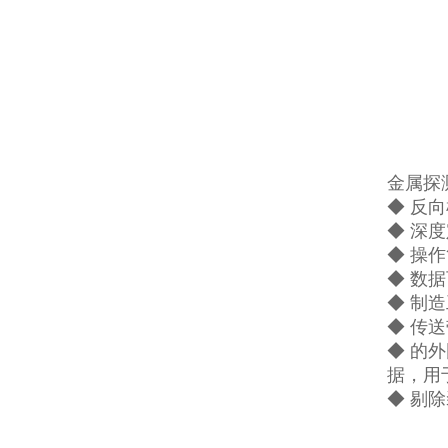
金属探
◆ 反
◆ 深
◆ 操
◆ 数
◆ 制
◆ 传
◆ 的
据，用
◆ 剔