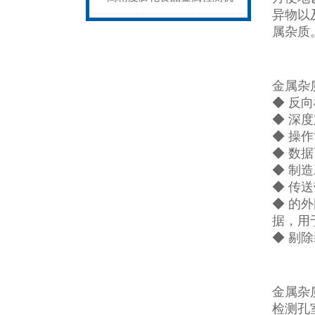
异物以
性能稳定
属杂质
金属杂
◆ 反
◆ 深
◆ 操
◆ 数
◆ 制
◆ 传
◆ 的
据，用
◆ 剔
金属杂
检测孔室