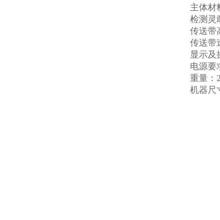
主体材料
检测灵敢
传送带高
传送带速
显示及
电源要求
重量：2
机器尺寸：