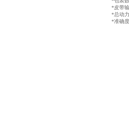
*包装数
*皮带输
*总动力
*准确度：