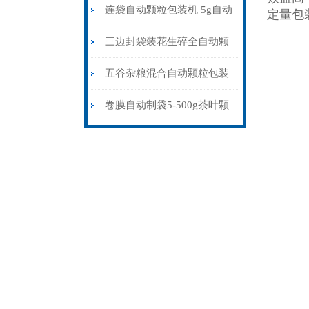
粒包装机防静电不堵料
连袋自动颗粒包装机 5g自动
定量包
计量包装机 三边封打包机
三边封袋装花生碎全自动颗
粒包装机1000克\包
五谷杂粮混合自动颗粒包装
机30-70克\包背封
卷膜自动制袋5-500g茶叶颗
粒包装机