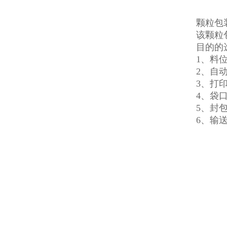
颗粒包
该颗粒
目的的
1、料
2、自
3、打
4、袋
5、封
6、输