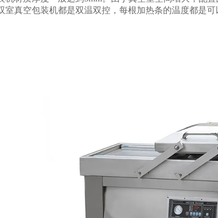
双室真空包装机都是双温双控，每根加热条的温度都是可