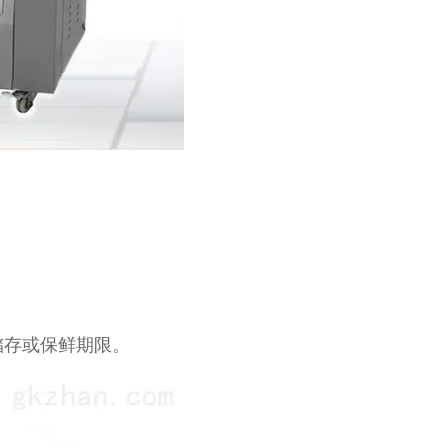
储存或保鲜期限。