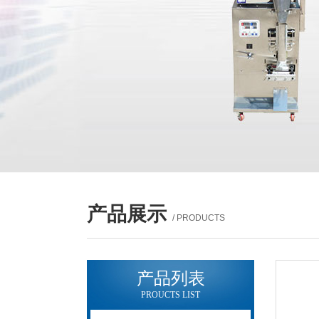
产品展示
/ PRODUCTS
产品列表
PROUCTS LIST