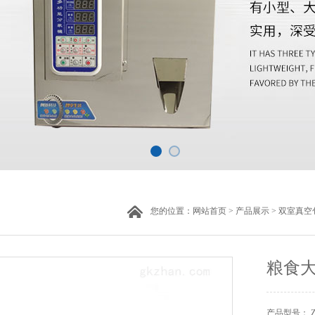
您的位置：
网站首页
>
产品展示
>
双室真空
粮食
产品型号： 