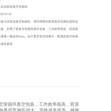
全自动双室真空包装机
6-01-05
粮食大米双室真空包装机：我司销售的双室真空包装机​是双连
设备，利用了双真空室循环真空包装，工作效率很高，双室真
质厚度一般达到5mm。由于真空室空间增大，配置的真空泵相
致成本提高
空室循环真空包装，工作效率很高，双室
置的真空泵相应加大，导致成本提高。铸衡