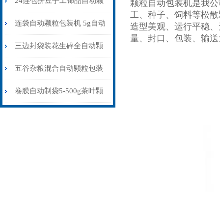
24连包拼豆手工饰品自动颗
颗粒自动包装机是我公
工、种子、饲料等松散
粒包装机防静电不堵料
连袋自动颗粒包装机 5g自动
造型美观、运行平稳、
量、封口、包装、输送
计量包装机 三边封打包机
三边封袋装花生碎全自动颗
粒包装机1000克\包
五谷杂粮混合自动颗粒包装
机30-70克\包背封
卷膜自动制袋5-500g茶叶颗
粒包装机