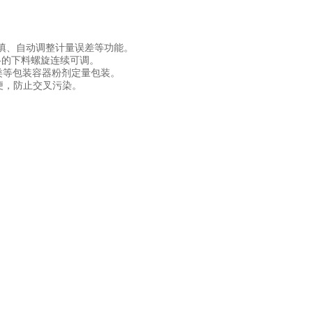
填、自动调整计量误差等功能。
格的下料螺旋连续可调。
类等包装容器粉剂定量包装。
便，防止交叉污染。