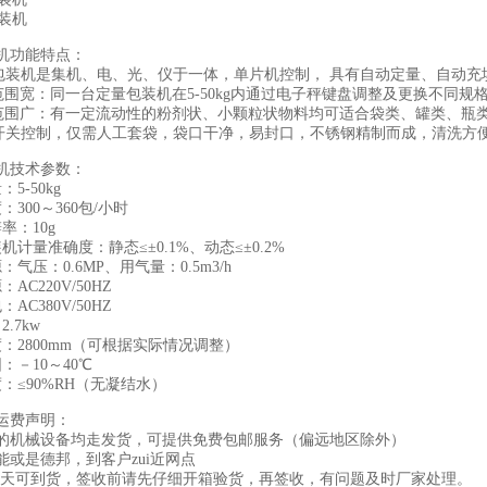
机功能特点：
包装机是集机、电、光、仪于一体，单片机控制， 具有自动定量、自动充
范围宽：同一台定量包装机在5-50kg内通过电子秤键盘调整及更换不同规
范围广：有一定流动性的粉剂状、小颗粒状物料均可适合袋类、罐类、瓶
开关控制，仅需人工套袋，袋口干净，易封口，不锈钢精制而成，清洗方
机技术参数：
5-50kg
：300～360包/小时
率：10g
机计量准确度：静态≤±0.1%、动态≤±0.2%
：气压：0.6MP、用气量：0.5m3/h
AC220V/50HZ
AC380V/50HZ
.7kw
度：2800mm（可根据实际情况调整）
：－10～40℃
：≤90%RH（无凝结水）
运费声明：
的机械设备均走发货，可提供免费包邮服务（偏远地区除外）
能或是德邦，到客户zui近网点
-8天可到货，签收前请先仔细开箱验货，再签收，有问题及时厂家处理。