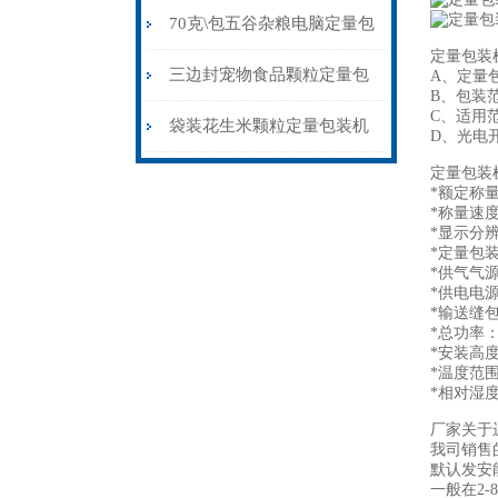
量包装机制袋封口一体
70克\包五谷杂粮电脑定量包
定量包装
装机背封价格
三边封宠物食品颗粒定量包
A、定量
B、包装
C、适用
装机称重封口一体
袋装花生米颗粒定量包装机
D、光电
定量包装
1公斤背封价格
*额定称量：
*称量速度
*显示分辨
*定量包装
*供气气源
*供电电源：
*输送缝包：
*总功率：2
*安装高
*温度范围
*相对湿度
厂家关于
我司销售
默认发安
一般在2