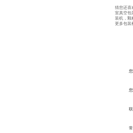
猜您还喜
室真空包
装机，颗
更多包装机
您
您
联
常