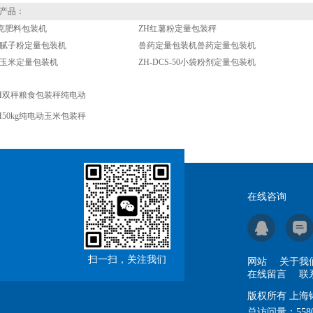
产品：
0千克肥料包装机
ZH红薯粉定量包装秤
腻子粉定量包装机
兽药定量包装机兽药定量包装机
-50玉米定量包装机
ZH-DCS-50小袋粉剂定量包装机
H双秤粮食包装秤纯电动
H50kg纯电动玉米包装秤
在线咨询
扫一扫，关注我们
网站
关于我
在线留言
联
版权所有 上
总访问量：
558