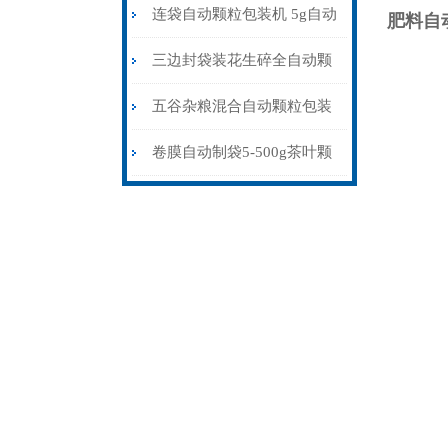
粒包装机防静电不堵料
连袋自动颗粒包装机 5g自动
肥料自
计量包装机 三边封打包机
三边封袋装花生碎全自动颗
粒包装机1000克\包
五谷杂粮混合自动颗粒包装
机30-70克\包背封
卷膜自动制袋5-500g茶叶颗
粒包装机