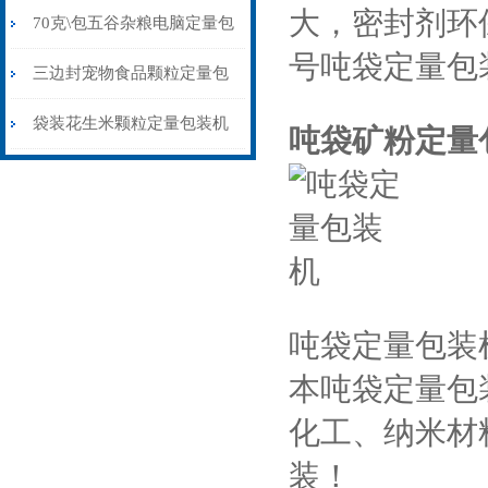
大，密封剂环
量包装机制袋封口一体
70克\包五谷杂粮电脑定量包
号吨袋定量包
装机背封价格
三边封宠物食品颗粒定量包
装机称重封口一体
袋装花生米颗粒定量包装机
吨袋矿粉定量
1公斤背封价格
吨袋定量包装
本吨袋定量包
化工、纳米材料
装！