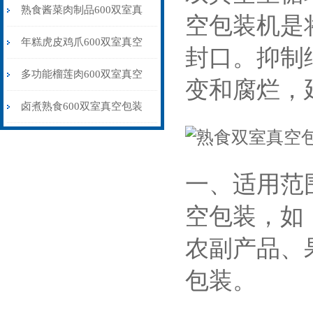
机干湿两用价格
熟食酱菜肉制品600双室真
空包装机是
空包装机不锈钢材质
年糕虎皮鸡爪600双室真空
封口。抑制
包装机抽气真空封口
多功能榴莲肉600双室真空
变和腐烂，
包装机品牌
卤煮熟食600双室真空包装
机干湿两用
一、适用范
空包装，如
农副产品、
包装。