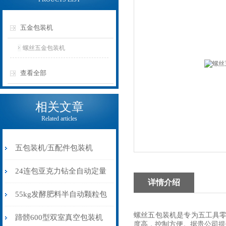
五金包装机
螺丝五金包装机
查看全部
相关文章
Related articles
五包装机/五配件包装机
24连包亚克力钻全自动定量
详情介绍
包装机高精度不漏料厂家
55kg发酵肥料半自动颗粒包
螺丝五包装机是专为五工具零
装机称重式价格
蹄髈600型双室真空包装机
度高，控制方便。据贵公司提